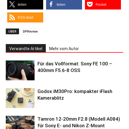
teilen
teilen
Pocket
RSS-feed
ÜBER
DPReview
Verwandte Artikel
Mehr vom Autor
Für das Vollformat: Sony FE 100 –
400mm F5.6-8 OSS
Godox iM30Pro: kompakter iFlash
Kamerablitz
Tamron 12-20mm F2.8 (Modell A084)
für Sony E- und Nikon Z-Mount