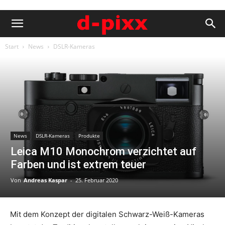
Start
News
DSLR-Kameras
News
DSLR-Kameras
Produkte
Leica M10 Monochrom verzichtet auf
Farben und ist extrem teuer
Von
Andreas Kaspar
-
25. Februar 2020
Mit dem Konzept der digitalen Schwarz-Weiß-Kameras