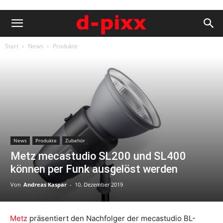
Start
News
Produkte
News
Produkte
Zubehör
Metz mecastudio SL200 und SL400
können per Funk ausgelöst werden
Von
Andreas Kaspar
-
10. Dezember 2019
Metz
präsentiert den Nachfolger der mecastudio BL-