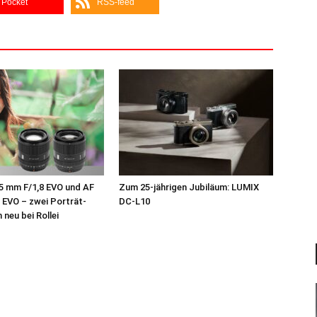
Pocket
RSS-feed
75 mm F/1,8 EVO und AF
Zum 25-jährigen Jubiläum: LUMIX
 EVO – zwei Porträt-
DC‑L10
 neu bei Rollei