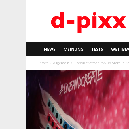
d-
pixx
NEWS
MEINUNG
TESTS
WETTBE
Start
Allgemein
Canon eröffnet Pop-up-Store in Be