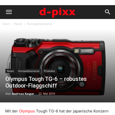
Start
News
Kompaktkameras
News
Kompaktkameras
Produkte
Olympus Tough TG-6 – robustes
Outdoor-Flaggschiff
Von
Andreas Kaspar
-
22. Mai 2019
Mit der
Olympus
Tough TG-6 hat der japanische Konzern