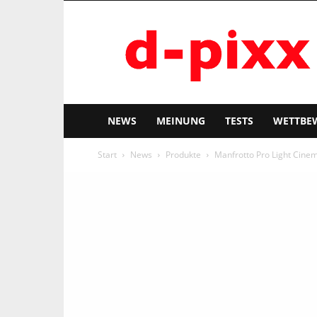
d-
pixx
NEWS
MEINUNG
TESTS
WETTBE
Start
News
Produkte
Manfrotto Pro Light Cine