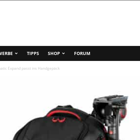
WERBE
TIPPS
SHOP
FORUM
matic Expand passt ins Handgepäck