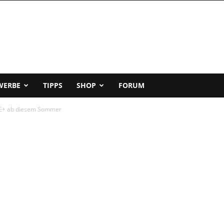
WERBE
TIPPS
SHOP
FORUM
TE+ ab diesem Sommer