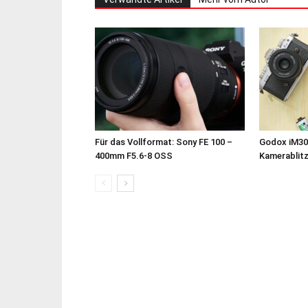
Für das Vollformat: Sony FE 100 –
Godox iM30
400mm F5.6-8 OSS
Kamerablit