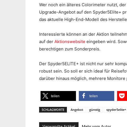
Wer noch ein älteres Colorimeter nutzt, der 
Upgrade-Angebot auf den Spyder5Elite+ prof
das aktuelle High-End-Modell des Herstelle
Interessierte können an der Aktion teilne
auf der
Aktionswebsite
eingeben wird. Sowo
berechtigen zum Sonderpreis.
Der Spyder5ELITE+ ist nicht nur sehr komp
robust sein. So soll er sich ideal für Reise
darüber hinaus möglich, mehrere Monitore
teilen
teilen
SCHLAGWORTE
Angebot
günstig
spyder5elite+
Verwandte Artikel
Mehr vom Autor