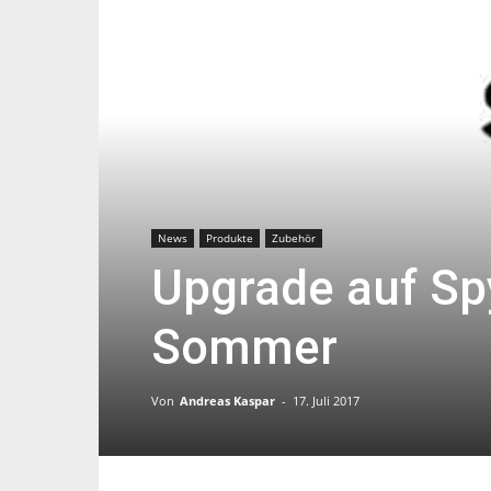
News
Produkte
Zubehör
Upgrade auf Sp
Sommer
Von
Andreas Kaspar
-
17. Juli 2017