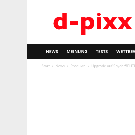
d-
pixx
NEWS
MEINUNG
TESTS
WETTBE
Start
News
Produkte
Upgrade auf Spyder5ELI