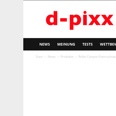
d-
pixx
NEWS
MEINUNG
TESTS
WETTBE
Start
News
Produkte
Rollei Canyon Fotorucksäc