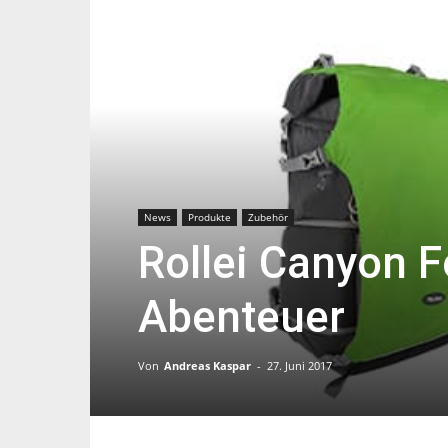
News
Produkte
Zubehör
Rollei Canyon F
Abenteuer
Von
Andreas Kaspar
-
27. Juni 2017