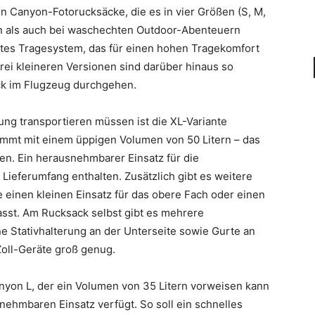
en Canyon-Fotorucksäcke, die es in vier Größen (S, M,
en als auch bei waschechten Outdoor-Abenteuern
stes Tragesystem, das für einen hohen Tragekomfort
drei kleineren Versionen sind darüber hinaus so
ck im Flugzeug durchgehen.
ng transportieren müssen ist die XL-Variante
kommt mit einem üppigen Volumen von 50 Litern – das
gen. Ein herausnehmbarer Einsatz für die
Lieferumfang enthalten. Zusätzlich gibt es weitere
 einen kleinen Einsatz für das obere Fach oder einen
asst. Am Rucksack selbst gibt es mehrere
e Stativhalterung an der Unterseite sowie Gurte an
Zoll-Geräte groß genug.
Canyon L, der ein Volumen von 35 Litern vorweisen kann
nehmbaren Einsatz verfügt. So soll ein schnelles