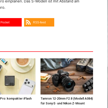
ro einplanen. Das S-Modell ist mit Abstand am
uro.
Pocket
RSS-feed
Pro: kompakter iFlash
Tamron 12-20mm F2.8 (Modell A084)
z
für Sony E- und Nikon Z-Mount