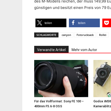
des M-Modells reichen, der muss 149,99 Eu
günstigen und besitzt einen Preis von 79 E
teilen
teilen
SCHLAGWORTE
canyon
Fotorucksack
Rollei
Verwandte Artikel
Mehr vom Autor
Für das Vollformat: Sony FE 100 –
Godox iM30
400mm F5.6-8 OSS
Kamerablit