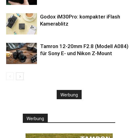
Godox iM30Pro: kompakter iFlash
Kamerablitz
Tamron 12-20mm F2.8 (Modell A084)
für Sony E- und Nikon Z-Mount
Werbung
Werbung