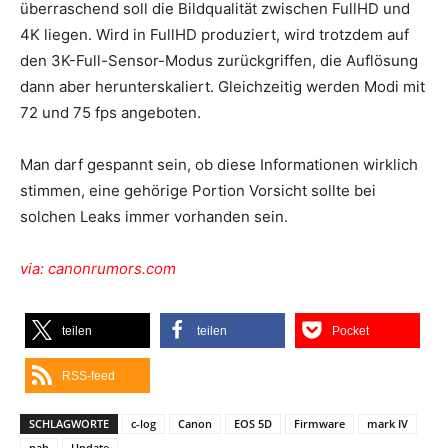
überraschend soll die Bildqualität zwischen FullHD und
4K liegen. Wird in FullHD produziert, wird trotzdem auf
den 3K-Full-Sensor-Modus zurückgriffen, die Auflösung
dann aber herunterskaliert. Gleichzeitig werden Modi mit
72 und 75 fps angeboten.
Man darf gespannt sein, ob diese Informationen wirklich
stimmen, eine gehörige Portion Vorsicht sollte bei
solchen Leaks immer vorhanden sein.
via: canonrumors.com
teilen
teilen
Pocket
RSS-feed
SCHLAGWORTE
c-log
Canon
EOS 5D
Firmware
mark IV
nab
Update