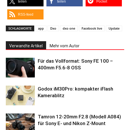
teilen
teilen
Pocket
RSS-feed
SCHLAGWORTE
app
Dxo
dxo one
Facebook live
Update
Verwandte Artikel
Mehr vom Autor
Für das Vollformat: Sony FE 100 –
400mm F5.6-8 OSS
Godox iM30Pro: kompakter iFlash
Kamerablitz
Tamron 12-20mm F2.8 (Modell A084)
für Sony E- und Nikon Z-Mount