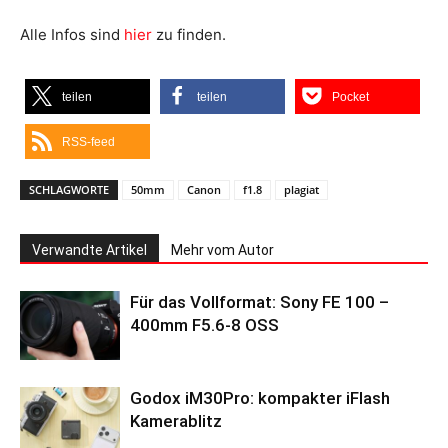
Alle Infos sind
hier
zu finden.
teilen
teilen
Pocket
RSS-feed
SCHLAGWORTE
50mm
Canon
f1.8
plagiat
Verwandte Artikel
Mehr vom Autor
Für das Vollformat: Sony FE 100 –
400mm F5.6-8 OSS
Godox iM30Pro: kompakter iFlash
Kamerablitz