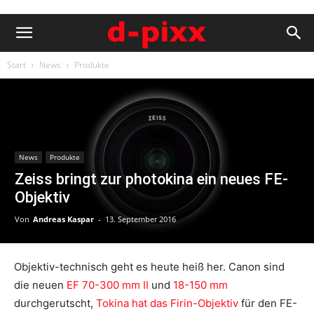
Start
News
Produkte
News
Produkte
Zeiss bringt zur photokina ein neues FE-
Objektiv
Von
Andreas Kaspar
-
13. September 2016
Objektiv-technisch geht es heute heiß her. Canon sind
die neuen
EF 70-300 mm II
und
18-150 mm
durchgerutscht,
Tokina hat das Firin-Objektiv
für den FE-