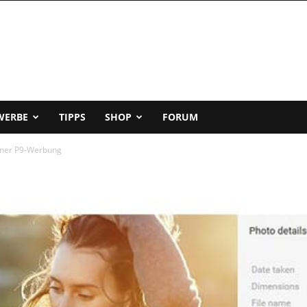
WERBE
TIPPS
SHOP
FORUM
iner P9-Werbung