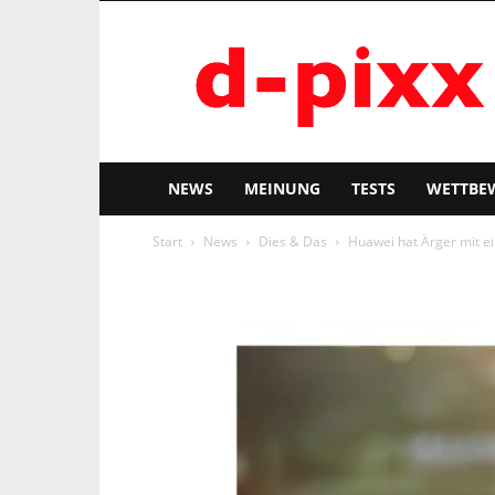
d-
pixx
NEWS
MEINUNG
TESTS
WETTBE
Start
News
Dies & Das
Huawei hat Ärger mit e