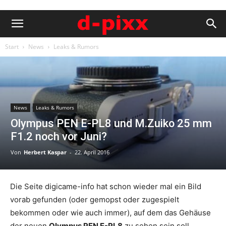
Start
News
Leaks & Rumors
News
Leaks & Rumors
Olympus PEN E-PL8 und M.Zuiko 25 mm
F1.2 noch vor Juni?
Von
Herbert Kaspar
-
22. April 2016
Die Seite digicame-info hat schon wieder mal ein Bild
vorab gefunden (oder gemopst oder zugespielt
bekommen oder wie auch immer), auf dem das Gehäuse
der neuen
Olympus PEN E-PL8
zu sehen sein soll.