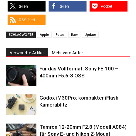
teilen
teilen
Pocket
RSS-feed
SCHLAGWORTE
Apple
Fotos
Raw
Update
Verwandte Artikel
Mehr vom Autor
Für das Vollformat: Sony FE 100 –
400mm F5.6-8 OSS
Godox iM30Pro: kompakter iFlash
Kamerablitz
Tamron 12-20mm F2.8 (Modell A084)
für Sony E- und Nikon Z-Mount