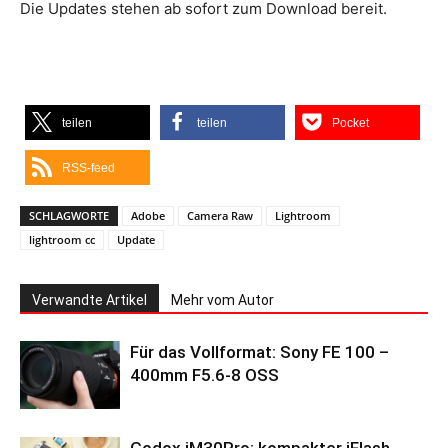
Die Updates stehen ab sofort zum Download bereit.
teilen
teilen
Pocket
RSS-feed
SCHLAGWORTE
Adobe
Camera Raw
Lightroom
lightroom cc
Update
Verwandte Artikel
Mehr vom Autor
Für das Vollformat: Sony FE 100 –
400mm F5.6-8 OSS
Godox iM30Pro: kompakter iFlash