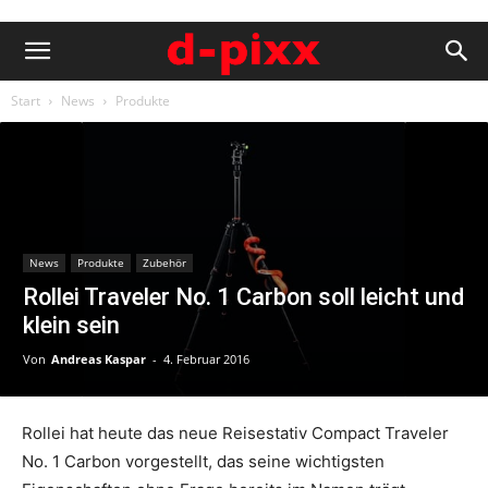
Start
News
Produkte
News
Produkte
Zubehör
Rollei Traveler No. 1 Carbon soll leicht und
klein sein
Von
Andreas Kaspar
-
4. Februar 2016
Rollei hat heute das neue Reisestativ Compact Traveler
No. 1 Carbon vorgestellt, das seine wichtigsten