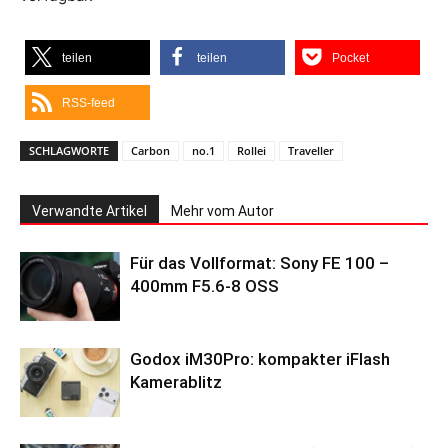
teilen
teilen
Pocket
RSS-feed
SCHLAGWORTE
Carbon
no.1
Rollei
Traveller
Verwandte Artikel
Mehr vom Autor
Für das Vollformat: Sony FE 100 –
400mm F5.6-8 OSS
Godox iM30Pro: kompakter iFlash
Kamerablitz