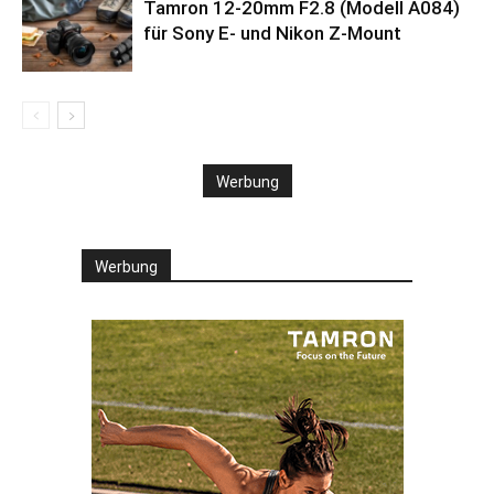
Tamron 12-20mm F2.8 (Modell A084)
für Sony E- und Nikon Z-Mount
Werbung
Werbung