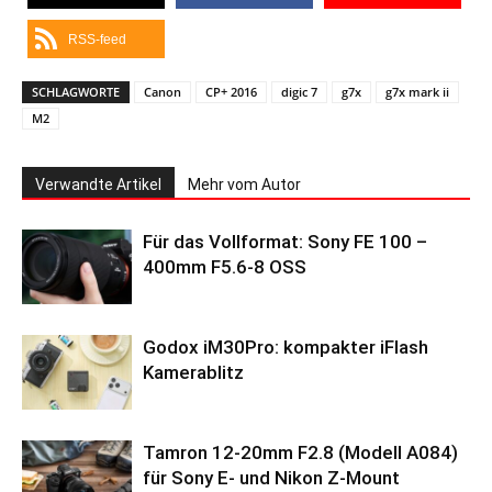
RSS-feed
SCHLAGWORTE
Canon
CP+ 2016
digic 7
g7x
g7x mark ii
M2
Verwandte Artikel
Mehr vom Autor
Für das Vollformat: Sony FE 100 –
400mm F5.6-8 OSS
Godox iM30Pro: kompakter iFlash
Kamerablitz
Tamron 12-20mm F2.8 (Modell A084)
für Sony E- und Nikon Z-Mount