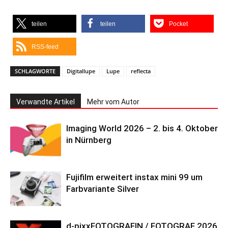
teilen
teilen
Pocket
RSS-feed
SCHLAGWORTE
Digitallupe
Lupe
reflecta
Verwandte Artikel
Mehr vom Autor
Imaging World 2026 – 2. bis 4. Oktober
in Nürnberg
Fujifilm erweitert instax mini 99 um
Farbvariante Silver
d-pixxFOTOGRAFIN / FOTOGRAF 2026