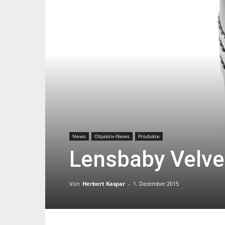
News
Objektiv-News
Produkte
Lensbaby Velvet
Von
Herbert Kaspar
-
1. Dezember 2015