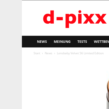
d-
pixx
NEWS
MEINUNG
TESTS
WETTBE
Start
News
Lensbaby Velvet 56 Limited Edition