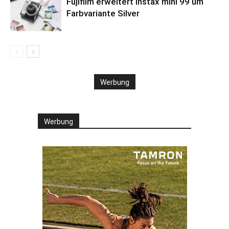
Fujifilm erweitert instax mini 99 um
Farbvariante Silver
Werbung
Werbung