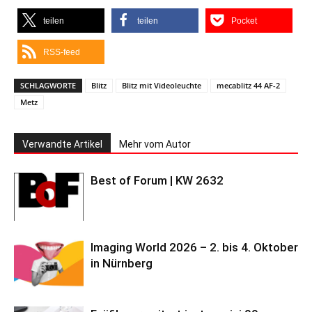
teilen
teilen
Pocket
RSS-feed
SCHLAGWORTE
Blitz
Blitz mit Videoleuchte
mecablitz 44 AF-2
Metz
Verwandte Artikel
Mehr vom Autor
Best of Forum | KW 2632
Imaging World 2026 – 2. bis 4. Oktober
in Nürnberg