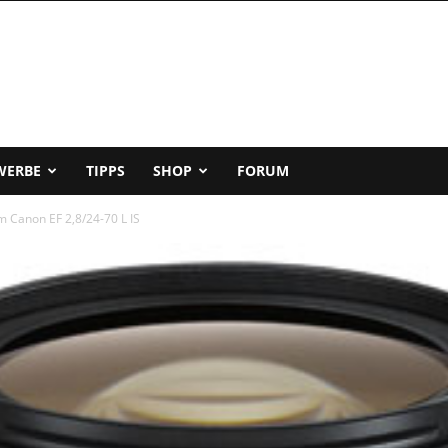
WERBE
TIPPS
SHOP
FORUM
 Canon EF 2,8/24-70 L IS