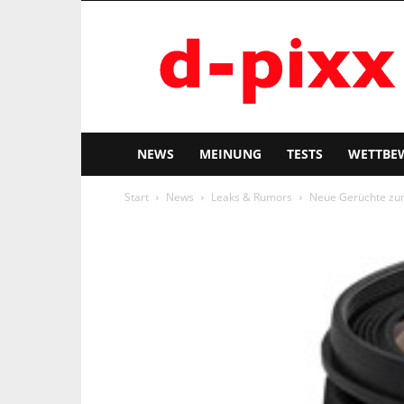
d-
pixx
NEWS
MEINUNG
TESTS
WETTBE
Start
News
Leaks & Rumors
Neue Gerüchte zum