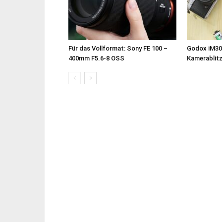
Für das Vollformat: Sony FE 100 –
Godox iM30
400mm F5.6-8 OSS
Kamerablit