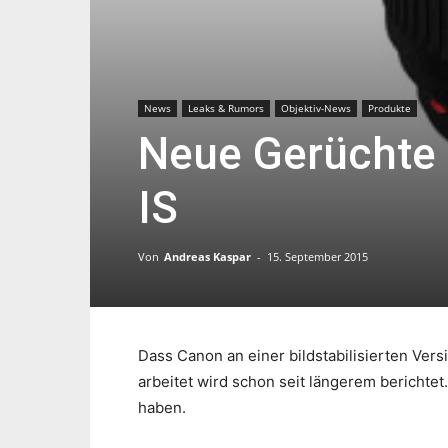
News
Leaks & Rumors
Objektiv-News
Produkte
Neue Gerüchte 
IS
Von
Andreas Kaspar
-
15. September 2015
Dass Canon an einer bildstabilisierten Ver
arbeitet wird schon seit längerem bericht
haben.