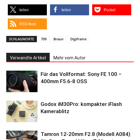
teilen
teilen
Pocket
RSS-feed
SCHLAGWORTE
709
Braun
Digiframe
Verwandte Artikel
Mehr vom Autor
Für das Vollformat: Sony FE 100 –
400mm F5.6-8 OSS
Godox iM30Pro: kompakter iFlash
Kamerablitz
Tamron 12-20mm F2.8 (Modell A084)