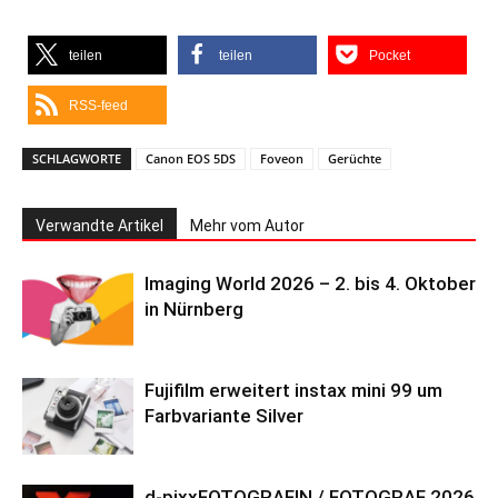
teilen
teilen
Pocket
RSS-feed
SCHLAGWORTE
Canon EOS 5DS
Foveon
Gerüchte
Verwandte Artikel
Mehr vom Autor
Imaging World 2026 – 2. bis 4. Oktober
in Nürnberg
Fujifilm erweitert instax mini 99 um
Farbvariante Silver
d-pixxFOTOGRAFIN / FOTOGRAF 2026