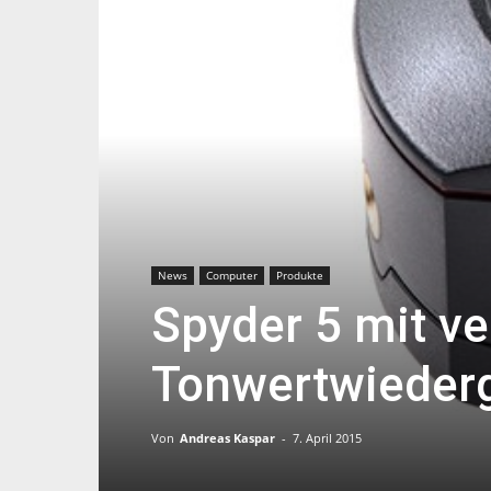
News
Computer
Produkte
Spyder 5 mit ve
Tonwertwiederg
Von
Andreas Kaspar
-
7. April 2015