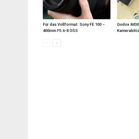
Für das Vollformat: Sony FE 100 –
Godox iM30
400mm F5.6-8 OSS
Kamerablit