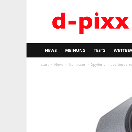
d-
pixx
NEWS
MEINUNG
TESTS
WETTBE
Start
News
Computer
Spyder 5 mit verbessert