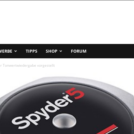
WERBE
TIPPS
SHOP
FORUM
er Tonwertwiedergabe vorgestellt