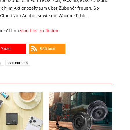
ren Modelle in Form EOS 70D, EOS 6D, EOS 7D Mark II
 sich im Aktionszeitraum über Zubehör freuen. So
e Cloud von Adobe, sowie ein Wacom-Tablet.
non-Aktion
sind hier zu finden
.
Pocket
RSS-feed
k
zubehör plus