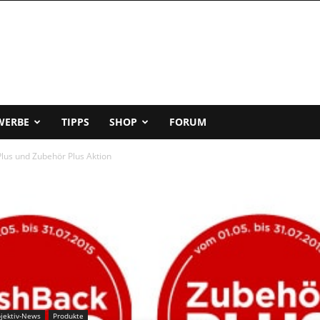
WERBE
TIPPS
SHOP
FORUM
lus und Zubehör Plus Aktion
jektiv-News
Produkte