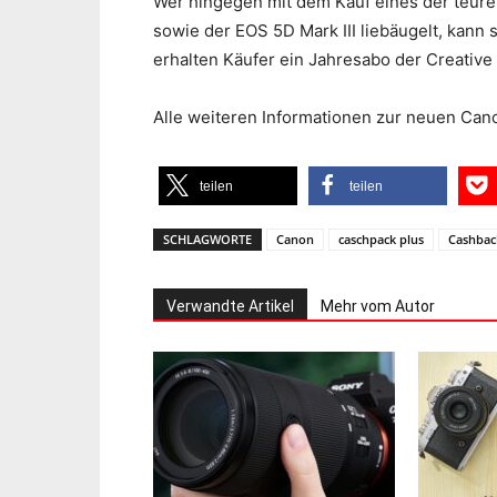
Wer hingegen mit dem Kauf eines der teure
sowie der EOS 5D Mark III liebäugelt, kann
erhalten Käufer ein Jahresabo der Creativ
Alle weiteren Informationen zur neuen Ca
teilen
teilen
SCHLAGWORTE
Canon
caschpack plus
Cashbac
Verwandte Artikel
Mehr vom Autor