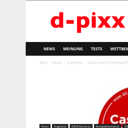
d-
pixx
NEWS
MEINUNG
TESTS
WETTBE
Start
News
Angebote
Canon startet Cashback P
News
Angebote
DSLR-Kameras
Kompaktkameras
Ob