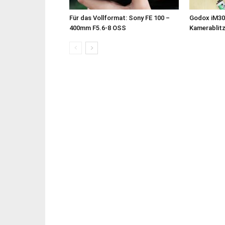
Für das Vollformat: Sony FE 100 –
Godox iM30
400mm F5.6-8 OSS
Kamerablit