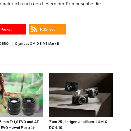
r natürlich auch den Lesern der Printausgabe die
Pocket
RSS-feed
D5500
Olympus OM-D E-M5 Mark II
75 mm F/1,8 EVO und AF
Zum 25-jährigen Jubiläum: LUMIX
 EVO – zwei Porträt-
DC‑L10