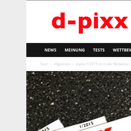
d-
pixx
NEWS
MEINUNG
TESTS
WETTBE
Start
Allgemein
d-pixx 1/2015 ist in der Redaktion