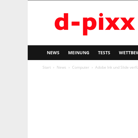
d-
pixx
NEWS
MEINUNG
TESTS
WETTBE
Start
News
Computer
Adobe Ink und Slide verf