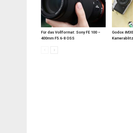
Für das Vollformat: Sony FE 100 –
Godox iM30
400mm F5.6-8 OSS
Kamerablit