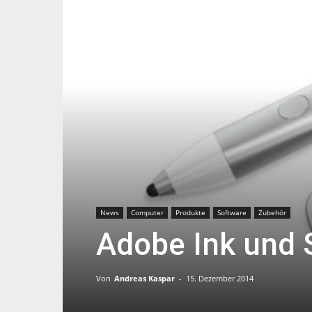
News
Computer
Produkte
Software
Zubehör
Adobe Ink und 
Von
Andreas Kaspar
-
15. Dezember 2014