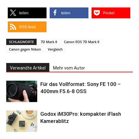
teilen
teilen
Pocket
RSS-feed
SCHLAGWORTE
7D Mark II
Canon EOS 7D Mark II
Canon gegen Nikon
Vergleich
Verwandte Artikel
Mehr vom Autor
Für das Vollformat: Sony FE 100 –
400mm F5.6-8 OSS
Godox iM30Pro: kompakter iFlash
Kamerablitz