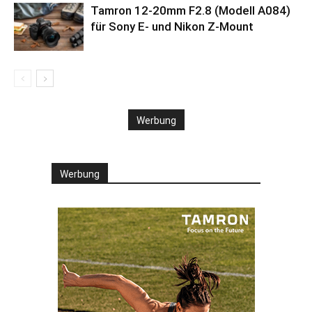
Tamron 12-20mm F2.8 (Modell A084)
für Sony E- und Nikon Z-Mount
Werbung
Werbung