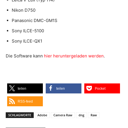
Nikon D750
Panasonic DMC-GM1S
Sony ILCE-5100
Sony ILCE-QX1
Die Software kann
hier heruntergeladen werden
.
teilen
teilen
Pocket
RSS-feed
SCHLAGWORTE
Adobe
Camera Raw
dng
Raw