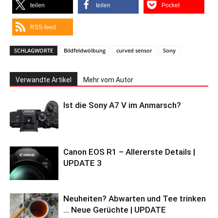
teilen
teilen
Pocket
RSS-feed
SCHLAGWORTE
Bildfeldwölbung
curved sensor
Sony
Verwandte Artikel
Mehr vom Autor
Ist die Sony A7 V im Anmarsch?
Canon EOS R1 – Allererste Details |
UPDATE 3
Neuheiten? Abwarten und Tee trinken
… Neue Gerüchte | UPDATE