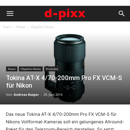
Start
News
Objektiv-News
News
Objektiv-News
Produkte
Tokina AT-X 4/70-200mm Pro FX VCM-S
für Nikon
Von
Andreas Kaspar
-
25. Juni 2014
Das neue Tokina AT-X 4/70-200mm Pro FX VCM-S für
Nikons Vollformat-Kameras soll ein gelungenes Allround-
Paket für den Telezoom-Bereich darstellen. So setzt