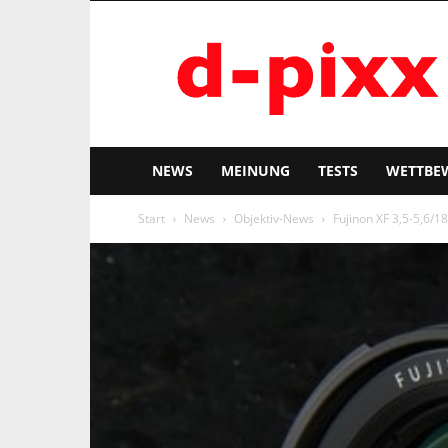
d-
pixx
NEWS
MEINUNG
TESTS
WETTBE
Start
News
Objektiv-News
Fujinon XF 3,5-5,6/