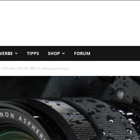
WERBE
TIPPS
SHOP
FORUM
18-135 mm LM OIS WR ist wettergeschützt