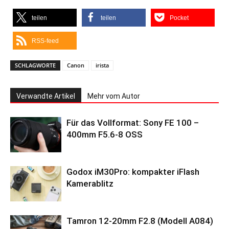
teilen
teilen
Pocket
RSS-feed
SCHLAGWORTE
Canon
irista
Verwandte Artikel
Mehr vom Autor
Für das Vollformat: Sony FE 100 –
400mm F5.6-8 OSS
Godox iM30Pro: kompakter iFlash
Kamerablitz
Tamron 12-20mm F2.8 (Modell A084)