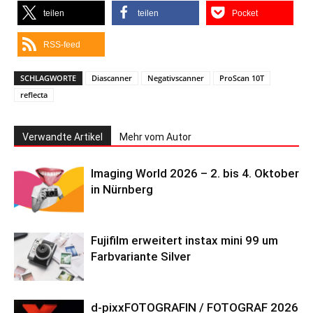
teilen
teilen
Pocket
RSS-feed
SCHLAGWORTE
Diascanner
Negativscanner
ProScan 10T
reflecta
Verwandte Artikel
Mehr vom Autor
Imaging World 2026 – 2. bis 4. Oktober
in Nürnberg
Fujifilm erweitert instax mini 99 um
Farbvariante Silver
d-pixxFOTOGRAFIN / FOTOGRAF 2026