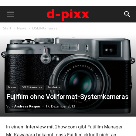
Start
News
DSLR-Kameras
News
DSLR-Kameras
Produkte
Fujifilm ohne Vollformat-Systemkameras
Von
Andreas Kaspar
-
17. Dezember 2013
In einem Interview mit 2how.com gibt Fujifilm Manager
Mr. Kawahara bekannt, dass Fujifilm aktuell nicht an