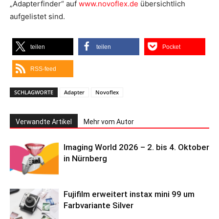
„Adapterfinder“ auf
www.novoflex.de
übersichtlich
aufgelistet sind.
teilen
teilen
Pocket
RSS-feed
SCHLAGWORTE
Adapter
Novoflex
Verwandte Artikel
Mehr vom Autor
Imaging World 2026 – 2. bis 4. Oktober
in Nürnberg
Fujifilm erweitert instax mini 99 um
Farbvariante Silver