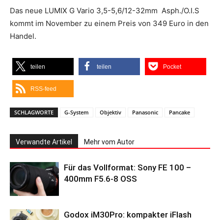
Das neue LUMIX G Vario 3,5-5,6/12-32mm Asph./O.I.S
kommt im November zu einem Preis von 349 Euro in den
Handel.
teilen
teilen
Pocket
RSS-feed
SCHLAGWORTE
G-System
Objektiv
Panasonic
Pancake
Verwandte Artikel
Mehr vom Autor
Für das Vollformat: Sony FE 100 –
400mm F5.6-8 OSS
Godox iM30Pro: kompakter iFlash