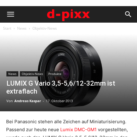
Start
News
Objektiv-News
News
Objektiv-News
Produkte
LUMIX G Vario 3,5-5,6/12-32mm ist
extraflach
Von
Andreas Kaspar
-
17. Oktober 2013
Bei Panasonic stehen alle Zeichen auf Miniaturisierung.
Passend zur heute neue
Lumix DMC-GM1
vorgestellten,