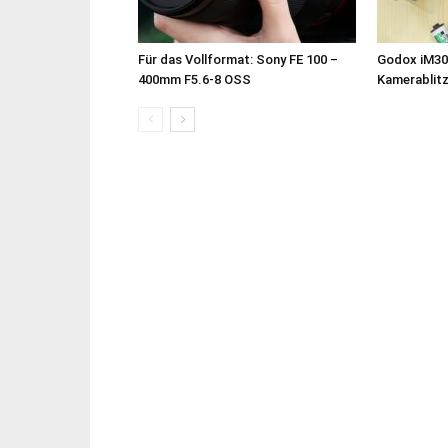
Für das Vollformat: Sony FE 100 –
Godox iM30
400mm F5.6-8 OSS
Kamerablit