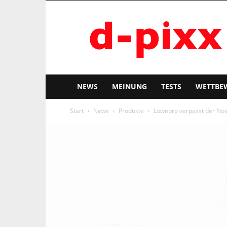
d-
pixx
NEWS
MEINUNG
TESTS
WETTBE
Start
News
Produkte
Lowepro verpasst der Nova