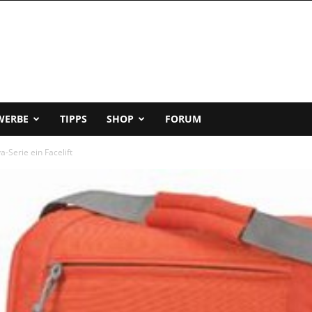
WERBE
TIPPS
SHOP
FORUM
-Serie ein Facelift