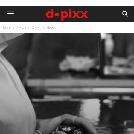
Start
News
Objektiv-News