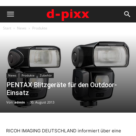
Start
News
Produkte
News
Produkte
Zubehör
PENTAX Blitzgeräte für den Outdoor-
Einsatz
Von
admin
-
30. August 2013
RICOH IMAGING DEUTSCHLAND informiert über eine