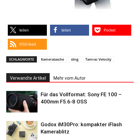
teilen
teilen
Pocket
RSS-feed
SCHLAGWORTE
Kameratasche
sling
Tamrac Velocity
Verwandte Artikel
Mehr vom Autor
Für das Vollformat: Sony FE 100 –
400mm F5.6-8 OSS
Godox iM30Pro: kompakter iFlash
Kamerablitz