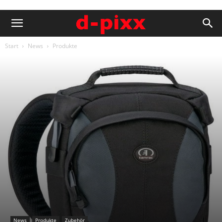
Start
News
Produkte
News
Produkte
Zubehör