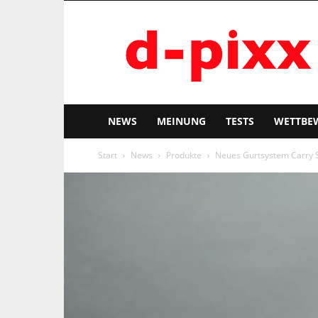
d-
pixx
NEWS
MEINUNG
TESTS
WETTBE
Start
News
Produkte
Neues Gurtsystem Carry 