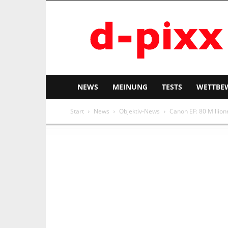
d-
pixx
NEWS
MEINUNG
TESTS
WETTBE
Start
News
Objektiv-News
Canon EF: 80 Million