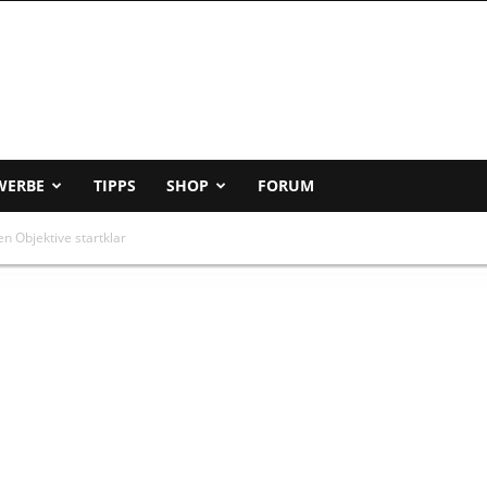
WERBE
TIPPS
SHOP
FORUM
en Objektive startklar