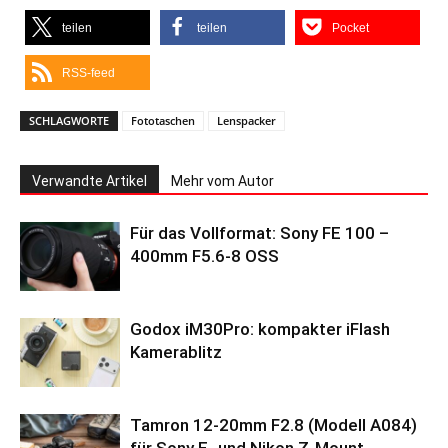
teilen
teilen
Pocket
RSS-feed
SCHLAGWORTE
Fototaschen
Lenspacker
Verwandte Artikel
Mehr vom Autor
Für das Vollformat: Sony FE 100 –
400mm F5.6-8 OSS
Godox iM30Pro: kompakter iFlash
Kamerablitz
Tamron 12-20mm F2.8 (Modell A084)