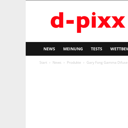
d-
pixx
NEWS
MEINUNG
TESTS
WETTBE
Start
News
Produkte
Gary Fong Gamma Difuser a