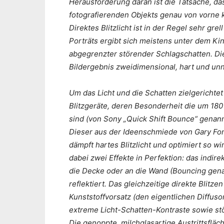
Herausforderung daran ist die Tatsache, das
fotografierenden Objekts genau von vorne 
Direktes Blitzlicht ist in der Regel sehr gr
Porträts ergibt sich meistens unter dem Ki
abgegrenzter störender Schlagschatten. Die
Bildergebnis zweidimensional, hart und unna
Um das Licht und die Schatten zielgerichtet
Blitzgeräte, deren Besonderheit die um 180
sind (von Sony „Quick Shift Bounce“ genan
Dieser aus der Ideenschmiede von Gary Fo
dämpft hartes Blitzlicht und optimiert so wi
dabei zwei Effekte in Perfektion: das indire
die Decke oder an die Wand (Bouncing genann
reflektiert. Das gleichzeitige direkte Blitz
Kunststoffvorsatz (den eigentlichen Diffuso
extreme Licht-Schatten-Kontraste sowie stö
Die genoppte, milchglasartige Austrittsfläch