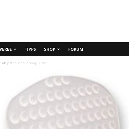
WERBE
TIPPS
SHOP
FORUM
b jetzt auch für Sony Blitze