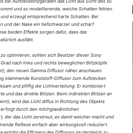
s bei Aufsteckblitzgeräten das Licht aus Sicht des zu
kommt und so modellierende, weiche Schatten fehlen.
ell und erzeugt entsprechend harte Schatten. Bei
nn und der Nase ein tiefschwarzer und scharf
se beiden Effekte sorgen dafür, dass das
türlich ausfällt.
 zu optimieren, sollten sich Besitzer dieser Sony
 Grad nach links und rechts beweglichen Blitzköpfe
nt), den neuen Gamma Diffusor näher anschauen.
ng stammende Kunststoff-Diffusor zum Aufstecken
rksam und pfiffig die Lichtverteilung. Er kombiniert
kte und das direkte Blitzen. Beim indirekten Blitzen an
t), wird das Licht diffus in Richtung des Objekts
en erfolgt durch den milchglasähnlichen
r), der das Licht zerstreut, es damit weicher macht und
rende Reflexe einfach aber wirkungsvoll reduziert.
e erhöht die Effizienz des Diffusors im Vergleich zu