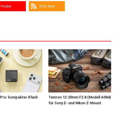
Pocket
RSS-feed
Pro: kompakter iFlash
Tamron 12-20mm F2.8 (Modell A084)
z
für Sony E- und Nikon Z-Mount