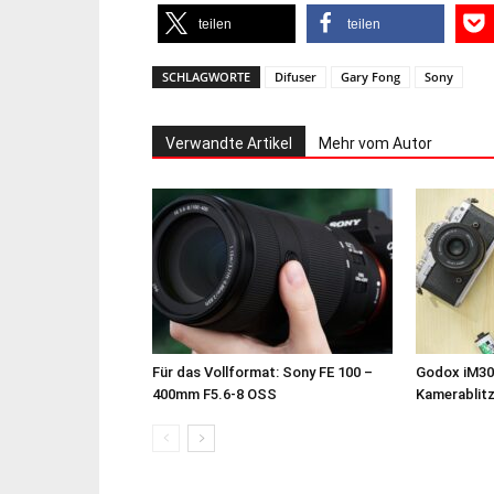
teilen
teilen
SCHLAGWORTE
Difuser
Gary Fong
Sony
Verwandte Artikel
Mehr vom Autor
Für das Vollformat: Sony FE 100 –
Godox iM30
400mm F5.6-8 OSS
Kamerablit