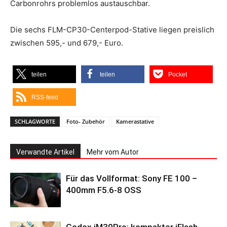
Carbonrohrs problemlos austauschbar.
Die sechs FLM-CP30-Centerpod-Stative liegen preislich
zwischen 595,- und 679,- Euro.
teilen
teilen
Pocket
RSS-feed
SCHLAGWORTE
Foto- Zubehör
Kamerastative
Verwandte Artikel
Mehr vom Autor
Für das Vollformat: Sony FE 100 –
400mm F5.6-8 OSS
Godox iM30Pro: kompakter iFlash