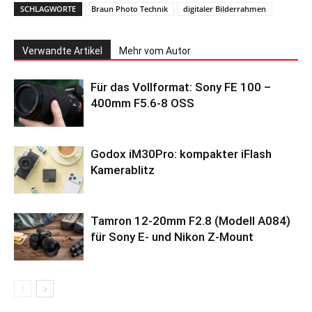
SCHLAGWORTE
Braun Photo Technik
digitaler Bilderrahmen
Verwandte Artikel
Mehr vom Autor
Für das Vollformat: Sony FE 100 –
400mm F5.6-8 OSS
Godox iM30Pro: kompakter iFlash
Kamerablitz
Tamron 12-20mm F2.8 (Modell A084)
für Sony E- und Nikon Z-Mount