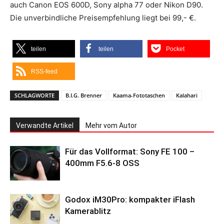
auch Canon EOS 600D, Sony alpha 77 oder Nikon D90.
Die unverbindliche Preisempfehlung liegt bei 99,- €.
teilen
teilen
Pocket
RSS-feed
SCHLAGWORTE
B.I.G. Brenner
Kaama-Fototaschen
Kalahari
Verwandte Artikel
Mehr vom Autor
Für das Vollformat: Sony FE 100 –
400mm F5.6-8 OSS
Godox iM30Pro: kompakter iFlash
Kamerablitz