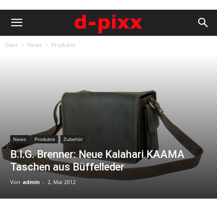
Start
News
Produkte
News
Produkte
Zubehör
B.I.G. Brenner: Neue Kalahari KAAMA
Taschen aus Büffelleder
Von
admin
-
2. Mai 2012